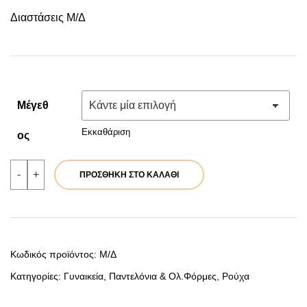
price
τρέχουσα
Διαστάσεις Μ/Δ
was:
τιμή
59,90 €.
είναι:
47,92 €.
Μέγεθ
Εκκαθάριση
Ος
Παντελόνι
-
+
ΠΡΟΣΘΉΚΗ ΣΤΟ ΚΑΛΆΘΙ
μαύρο
|
Κωδ.
39812
ποσότητα
Κωδικός προϊόντος:
Μ/Δ
Κατηγορίες:
Γυναικεία
,
Παντελόνια & Ολ.Φόρμες
,
Ρούχα