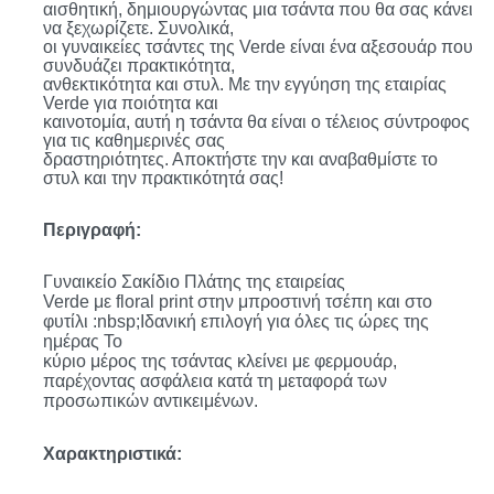
αισθητική, δημιουργώντας μια τσάντα που θα σας κάνει
να ξεχωρίζετε. Συνολικά,
οι γυναικείες τσάντες της Verde είναι ένα αξεσουάρ που
συνδυάζει πρακτικότητα,
ανθεκτικότητα και στυλ. Με την εγγύηση της εταιρίας
Verde για ποιότητα και
καινοτομία, αυτή η τσάντα θα είναι ο τέλειος σύντροφος
για τις καθημερινές σας
δραστηριότητες. Αποκτήστε την και αναβαθμίστε το
στυλ και την πρακτικότητά σας!
Περιγραφή:
Γυναικείο
Σακίδιο Πλάτης της
εταιρείας
Verde
με
floral
print
στην μπροστινή τσέπη και στο
φυτίλι
:nbsp;
Ιδανική επιλογή για όλες τις ώρες της
ημέρας Το
κύριο μέρος της τσάντας κλείνει
με
φερμουάρ
,
παρέχοντας ασφάλεια κατά τη μεταφορά των
προσωπικών αντικειμένων.
Χαρακτηριστικά: