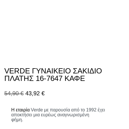
VERDE ΓΥΝΑΙΚΕΙO ΣΑΚΙΔΙΟ
ΠΛΑΤΗΣ 16-7647 ΚΑΦΕ
Original
Η
54,90
€
43,92
€
price
τρέχουσα
Η εταιρία
Verde
με παρουσία από το 1992 έχει
was:
τιμή
αποκτήσει μια ευρέως αναγνωρισμένη
φήμη.
54,90 €.
είναι: