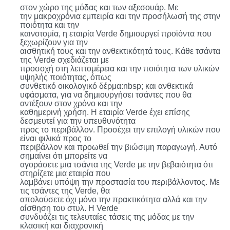
στον χώρο της μόδας και των αξεσουάρ. Με
43,92 €.
την μακροχρόνια εμπειρία και την προσήλωσή της στην
ποιότητα και την
καινοτομία, η εταιρία Verde δημιουργεί προϊόντα που
ξεχωρίζουν για την
αισθητική τους και την ανθεκτικότητά τους. Κάθε τσάντα
της Verde σχεδιάζεται με
προσοχή στη λεπτομέρεια και την ποιότητα των υλικών
υψηλής ποιότητας, όπως
συνθετικό οικολογικό δέρμα
:nbsp;
και ανθεκτικά
υφάσματα, για να δημιουργήσει τσάντες που θα
αντέξουν στον χρόνο και την
καθημερινή χρήση. Η εταιρία Verde έχει επίσης
δεσμευτεί για την υπευθυνότητα
προς το περιβάλλον. Προσέχει την επιλογή υλικών που
είναι φιλικά προς το
περιβάλλον και προωθεί την βιώσιμη παραγωγή. Αυτό
σημαίνει ότι μπορείτε να
αγοράσετε μια τσάντα της Verde με την βεβαιότητα ότι
στηρίζετε μια εταιρία που
λαμβάνει υπόψη την προστασία του περιβάλλοντος. Με
τις τσάντες της Verde, θα
απολαύσετε όχι μόνο την πρακτικότητα αλλά και την
αίσθηση του στυλ. Η Verde
συνδυάζει τις τελευταίες τάσεις της μόδας με την
κλασική και διαχρονική