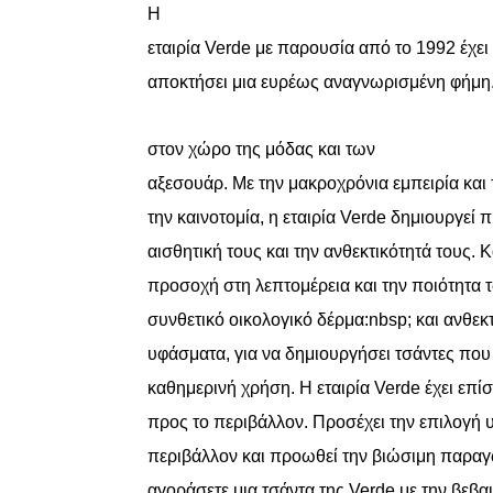
Η
was:
τιμή
εταιρία
Verde
με παρουσία από το 1992 έχει
54,90 €.
είναι:
αποκτήσει μια ευρέως αναγνωρισμένη φήμη
43,92 €.
στον χώρο της μόδας και των
αξεσουάρ. Με την μακροχρόνια εμπειρία και
την καινοτομία, η εταιρία Verde δημιουργεί 
αισθητική τους και την ανθεκτικότητά τους. 
προσοχή στη λεπτομέρεια και την ποιότητα
συνθετικό οικολογικό δέρμα
:nbsp;
και ανθεκ
υφάσματα, για να δημιουργήσει τσάντες που 
καθημερινή χρήση. Η εταιρία Verde έχει επί
προς το περιβάλλον. Προσέχει την επιλογή υ
περιβάλλον και προωθεί την βιώσιμη παραγω
αγοράσετε μια τσάντα της Verde με την βεβαιό