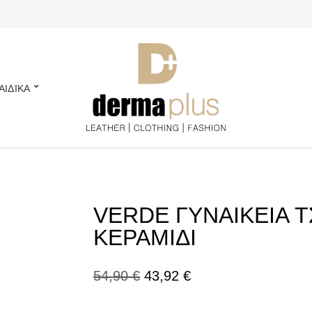
ΑΙΔΙΚΑ
VERDE ΓΥΝΑΙΚΕΙA Τ
ΚΕΡΑΜΙΔΙ
Original
Η
54,90
€
43,92
€
price
τρέχουσα