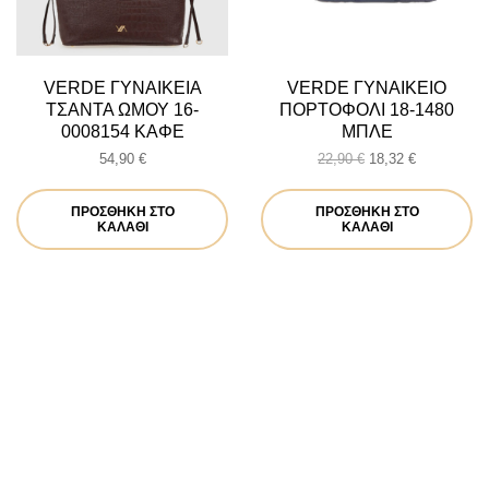
VERDE ΓΥΝΑΙΚΕΙΑ
VERDE ΓΥΝΑΙΚΕΙΟ
ΤΣΑΝΤΑ ΩΜΟΥ 16-
ΠΟΡΤΟΦΟΛΙ 18-1480
0008154 ΚΑΦΕ
ΜΠΛΕ
Original
Η
54,90
€
22,90
€
18,32
€
price
τρέχουσα
was:
τιμή
ΠΡΟΣΘΉΚΗ ΣΤΟ
ΠΡΟΣΘΉΚΗ ΣΤΟ
22,90 €.
είναι:
ΚΑΛΆΘΙ
ΚΑΛΆΘΙ
18,32 €.