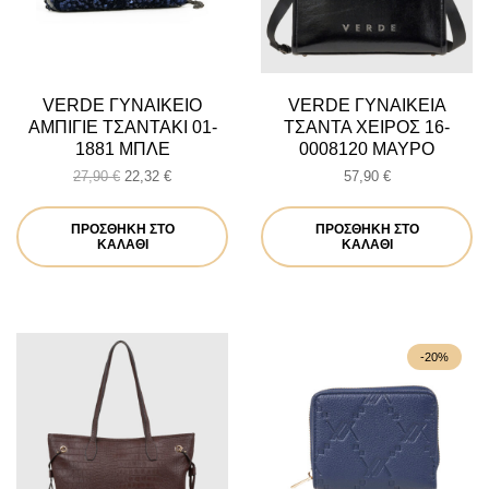
VERDE ΓΥΝΑΙΚΕΙΟ
VERDE ΓΥΝΑΙΚΕΙΑ
ΑΜΠΙΓΙΕ ΤΣΑΝΤΑΚΙ 01-
ΤΣΑΝΤΑ ΧΕΙΡΟΣ 16-
1881 ΜΠΛΕ
0008120 ΜΑΥΡΟ
Original
Η
27,90
€
22,32
€
57,90
€
price
τρέχουσα
was:
τιμή
ΠΡΟΣΘΉΚΗ ΣΤΟ
ΠΡΟΣΘΉΚΗ ΣΤΟ
27,90 €.
είναι:
ΚΑΛΆΘΙ
ΚΑΛΆΘΙ
22,32 €.
-20%