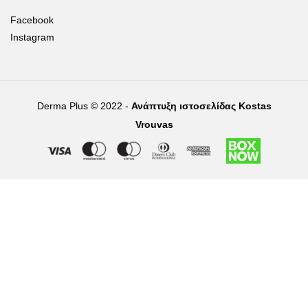
Facebook
Instagram
Derma Plus © 2022 -
Ανάπτυξη ιστοσελίδας Kostas
Vrouvas
Right of withdrawal — submit a withdrawal request
×
Withdraw from order
Under EU law, you have the right to withdraw from your online
purchase within 14 days. Please fill in the details below.