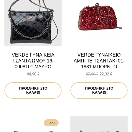
VERDE ΓΥΝΑΙΚΕΙΑ
VERDE ΓΥΝΑΙΚΕΙΟ
ΤΣΑΝΤΑ ΩΜΟΥ 16-
ΑΜΠΙΓΙΕ ΤΣΑΝΤΑΚΙ 01-
0008101 ΜΑΥΡΟ
1881 ΜΠΟΡΝΤΟ
Original
Η
44,90
€
27,90
€
22,32
€
price
τρέχουσα
was:
τιμή
ΠΡΟΣΘΉΚΗ ΣΤΟ
ΠΡΟΣΘΉΚΗ ΣΤΟ
27,90 €.
είναι:
ΚΑΛΆΘΙ
ΚΑΛΆΘΙ
22,32 €.
-20%