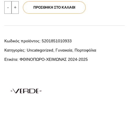
VERDE
-
+
ΠΡΟΣΘΉΚΗ ΣΤΟ ΚΑΛΆΘΙ
ΓΥΝΑΙΚΕΙΟ
ΠΟΡΤΟΦΟΛΙ
18-
1480
ΜΠΛΕ
ποσότητα
Κωδικός προϊόντος:
5201851010933
Κατηγορίες:
Uncategorized
,
Γυναικεία
,
Πορτοφόλια
Ετικέτα:
ΦΘΙΝΟΠΩΡΟ-ΧΕΙΜΩΝΑΣ 2024-2025