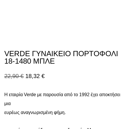
VERDE ΓΥΝΑΙΚΕΙΟ ΠΟΡΤΟΦΟΛΙ
18-1480 ΜΠΛΕ
Original
Η
22,90
€
18,32
€
price
τρέχουσα
Η εταιρία Verde με παρουσία από το 1992 έχει αποκτήσει
was:
τιμή
μια
22,90 €.
είναι:
ευρέως αναγνωρισμένη φήμη.
18,32 €.