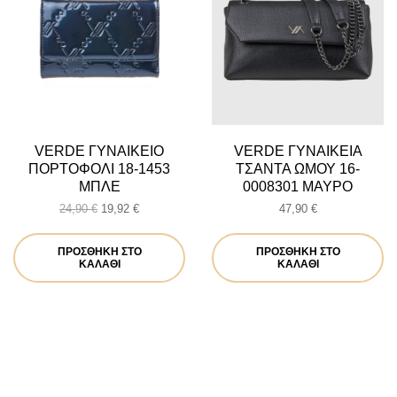
VERDE ΓΥΝΑΙΚΕΙΟ
VERDE ΓΥΝΑΙΚΕΙΑ
ΠΟΡΤΟΦΟΛΙ 18-1453
ΤΣΑΝΤΑ ΩΜΟΥ 16-
ΜΠΛΕ
0008301 ΜΑΥΡΟ
Original
Η
24,90
€
19,92
€
47,90
€
price
τρέχουσα
was:
τιμή
ΠΡΟΣΘΉΚΗ ΣΤΟ
ΠΡΟΣΘΉΚΗ ΣΤΟ
24,90 €.
είναι:
ΚΑΛΆΘΙ
ΚΑΛΆΘΙ
19,92 €.