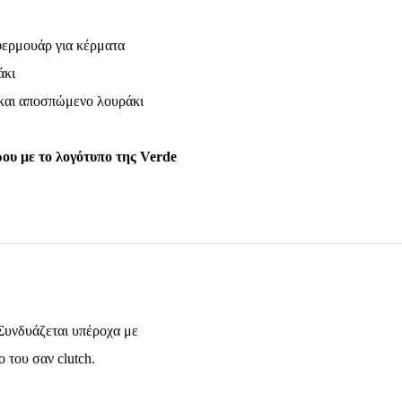
 φερμουάρ για κέρματα
άκι
 και αποσπώμενο λουράκι
υ με το λογότυπο της Verde
 Συνδυάζεται υπέροχα με
ο του σαν clutch.