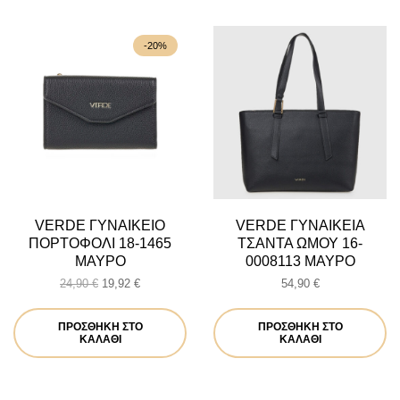
-20%
VERDE ΓΥΝΑΙΚΕΙΟ
VERDE ΓΥΝΑΙΚΕΙΑ
ΠΟΡΤΟΦΟΛΙ 18-1465
ΤΣΑΝΤΑ ΩΜΟΥ 16-
ΜΑΥΡΟ
0008113 ΜΑΥΡΟ
Original
Η
24,90
€
19,92
€
54,90
€
price
τρέχουσα
was:
τιμή
ΠΡΟΣΘΉΚΗ ΣΤΟ
ΠΡΟΣΘΉΚΗ ΣΤΟ
24,90 €.
είναι:
ΚΑΛΆΘΙ
ΚΑΛΆΘΙ
19,92 €.