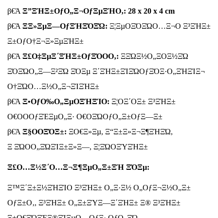
β€Ά
Ξ”ΞΉΞ±ΟƒΟ„Ξ¬ΟƒΞµΞΉΟ‚:
28 x 20 x 4 cm
β€Ά
ΞΞ»ΞµΞ―ΟƒΞΉΞΌΞΏ:
Ξ¦ΞµΟΞΌΞΏΟ…Ξ¬Ο Ξ³ΞΉΞ±
Ξ±ΟƒΟ†Ξ¬Ξ»ΞµΞΉΞ±
β€Ά
Ξ£Ο‡ΞµΞ΄ΞΉΞ±ΟƒΞΌΟΟ‚:
ΞΞΏΞ½Ο„Ξ­ΟΞ½ΞΏ
ΞΌΞΏΟ„Ξ―Ξ²ΞΏ ΞΌΞµ Ξ΄ΞΉΞ±ΞΊΞΏΟƒΞΌΞ·Ο„ΞΉΞΊΞ¬
Ο†ΞΏΟ…Ξ½Ο„Ξ¬ΞΊΞΉΞ±
β€Ά
Ξ•ΟƒΟ‰Ο„ΞµΟΞΉΞΊΟ:
Ξ¦ΟΞ΄ΟΞ± Ξ³ΞΉΞ±
Ο€ΟΟΟƒΞΈΞµΟ„Ξ· Ο€ΟΞΏΟƒΟ„Ξ±ΟƒΞ―Ξ±
β€Ά
Ξ§ΟΟΞΌΞ±:
ΞΟ€Ξ»Ξµ, Ξ“Ξ±Ξ»Ξ¬Ξ¶ΞΉΞΏ,
Ξ ΞΏΟΟ„ΞΏΞΊΞ±Ξ»Ξ―, Ξ¦ΞΏΟΞΎΞΉΞ±
Ξ£Ο…Ξ½Ξ΄Ο…Ξ¬Ξ¶ΞµΟ„Ξ±ΞΉ ΞΌΞµ:
Ξ™Ξ΄Ξ±Ξ½ΞΉΞΊΟ Ξ³ΞΉΞ± Ο„Ξ·Ξ½ Ο„ΟƒΞ¬Ξ½Ο„Ξ±
ΟƒΞ±Ο‚, Ξ³ΞΉΞ± Ο„Ξ±ΞΎΞ―Ξ΄ΞΉΞ± Ξ® Ξ³ΞΉΞ±
Ξ±Ο€ΞΏΞΈΞ®ΞΊΞµΟ…ΟƒΞ· ΟƒΟ„ΞΏ