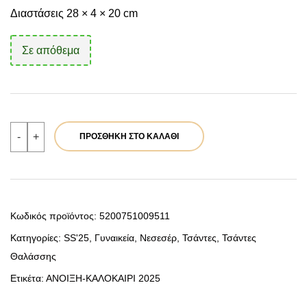
Διαστάσεις 28 × 4 × 20 cm
Σε απόθεμα
Verde
-
+
ΠΡΟΣΘΉΚΗ ΣΤΟ ΚΑΛΆΘΙ
Γυναικειο
Νεσεσερ
07-
0339
Βαμβακερο
Ινδιας
Γαλαζιο
Κωδικός προϊόντος:
5200751009511
ποσότητα
Κατηγορίες:
SS'25
,
Γυναικεία
,
Νεσεσέρ
,
Τσάντες
,
Τσάντες
Θαλάσσης
Ετικέτα:
ΑΝΟΙΞΗ-ΚΑΛΟΚΑΙΡΙ 2025