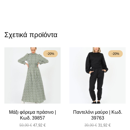
Σχετικά προϊόντα
-20%
-20%
Μάξι φόρεμα πράσινο |
Παντελόνι μαύρο | Κωδ.
Κωδ. 39857
39763
Original
Η
Original
Η
59,90
€
47,92
€
39,90
€
31,92
€