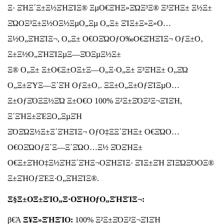
Ξ· ΞΉΞ΄Ξ±Ξ½ΞΉΞΊΞ® ΞµΟ€ΞΉΞ»ΞΏΞ³Ξ® Ξ³ΞΉΞ± Ξ½Ξ±
ΞΏΟΞ³Ξ±Ξ½ΟΞ½ΞµΟ„Ξµ Ο„Ξ± ΞΊΞ±Ξ»Ξ»Ο…
Ξ½Ο„ΞΉΞΊΞ¬, Ο„Ξ± Ο€ΟΞΏΟƒΟ‰Ο€ΞΉΞΊΞ¬ ΟƒΞ±Ο‚
Ξ±Ξ½Ο„ΞΉΞΊΞµΞ―ΞΌΞµΞ½Ξ±
Ξ® Ο„Ξ± Ξ±Ο€Ξ±ΟΞ±Ξ―Ο„Ξ·Ο„Ξ± Ξ³ΞΉΞ± Ο„ΞΏ
Ο„Ξ±ΞΎΞ―Ξ΄ΞΉ ΟƒΞ±Ο‚. ΞΞ±Ο„Ξ±ΟƒΞΊΞµΟ…
Ξ±ΟƒΞΌΞ­Ξ½ΞΏ Ξ±Ο€Ο 100% Ξ²Ξ±ΞΌΞ²Ξ¬ΞΊΞΉ,
Ξ΄ΞΉΞ±ΞΈΞ­Ο„ΞµΞΉ
ΞΌΞΏΞ½Ξ±Ξ΄ΞΉΞΊΞ¬ ΟƒΟ‡Ξ­Ξ΄ΞΉΞ± Ο€ΞΏΟ…
Ο€ΟΞΏΟƒΞ΄Ξ―Ξ΄ΞΏΟ…Ξ½ ΞΌΞΉΞ±
Ο€Ξ±ΞΉΟ‡Ξ½ΞΉΞ΄ΞΉΞ¬ΟΞΉΞΊΞ· ΞΊΞ±ΞΉ ΞΊΞΏΞΌΟΞ®
Ξ±ΞΉΟƒΞΈΞ·Ο„ΞΉΞΊΞ®.
Ξ§Ξ±ΟΞ±ΞΊΟ„Ξ·ΟΞΉΟƒΟ„ΞΉΞΊΞ¬:
β€Ά
Ξ¥Ξ»ΞΉΞΊΟ:
100% Ξ²Ξ±ΞΌΞ²Ξ¬ΞΊΞΉ