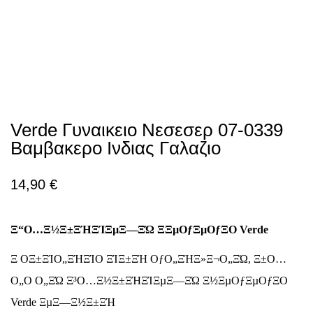
Verde Γυναικειο Νεσεσερ 07-0339
Βαμβακερο Ινδιας Γαλαζιο
14,90
€
Ξ“Ο…Ξ½Ξ±ΞΉΞΊΞµΞ―ΞΏ ΞΞµΟƒΞµΟƒΞ­Ο Verde
Ξ ΟΞ±ΞΊΟ„ΞΉΞΊΟ ΞΊΞ±ΞΉ ΟƒΟ„ΞΉΞ»Ξ¬Ο„ΞΏ, Ξ±Ο…
Ο„Ο Ο„ΞΏ Ξ³Ο…Ξ½Ξ±ΞΉΞΊΞµΞ―ΞΏ Ξ½ΞµΟƒΞµΟƒΞ­Ο
Verde ΞµΞ―Ξ½Ξ±ΞΉ