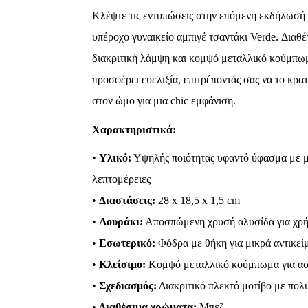
Κλέψτε τις εντυπώσεις στην επόμενη εκδήλωσή 
34,90 €.
είναι:
υπέροχο γυναικείο αμπιγέ τσαντάκι Verde. Διαθέ
31,41 €.
διακριτική λάμψη και κομψό μεταλλικό κούμπ
προσφέρει ευελιξία, επιτρέποντάς σας να το κρα
στον ώμο για μια chic εμφάνιση.
Χαρακτηριστικά:
•
Υλικό:
Υψηλής ποιότητας υφαντό ύφασμα με μ
λεπτομέρειες
•
Διαστάσεις:
28 x 18,5 x 1,5 cm
•
Λουράκι:
Αποσπώμενη χρυσή αλυσίδα για χρήσ
•
Εσωτερικό:
Φόδρα με θήκη για μικρά αντικεί
•
Κλείσιμο:
Κομψό μεταλλικό κούμπωμα για α
•
Σχεδιασμός:
Διακριτικό πλεκτό μοτίβο με πολυ
•
Διαθέσιμα χρώματα:
Μπεζ