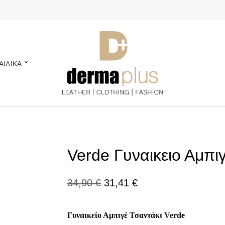
ΑΙΔΙΚΑ
Verde Γυναικειο Αμπι
Original
Η
34,90
€
31,41
€
price
τρέχουσα
Γυναικείο Αμπιγέ Τσαντάκι Verde
was:
τιμή