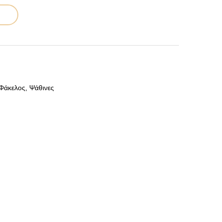
Φάκελος
,
Ψάθινες