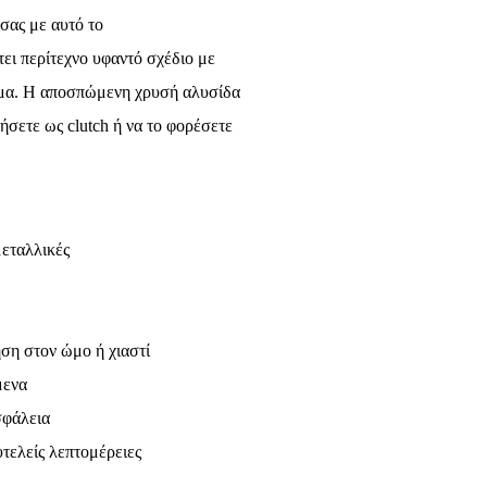
σας με αυτό το
τει περίτεχνο υφαντό σχέδιο με
ωμα. Η αποσπώμενη χρυσή αλυσίδα
τήσετε ως clutch ή να το φορέσετε
εταλλικές
η στον ώμο ή χιαστί
μενα
σφάλεια
τελείς λεπτομέρειες