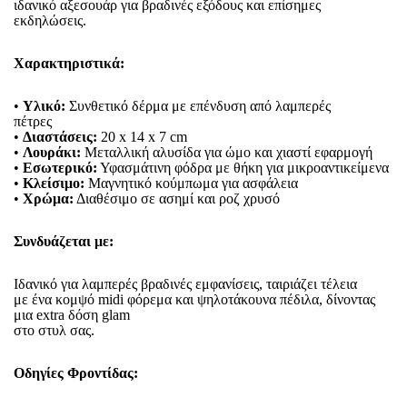
ιδανικό αξεσουάρ για βραδινές εξόδους και επίσημες
εκδηλώσεις.
Χαρακτηριστικά:
•
Υλικό:
Συνθετικό δέρμα με επένδυση από λαμπερές
πέτρες
•
Διαστάσεις:
20 x 14 x 7 cm
•
Λουράκι:
Μεταλλική αλυσίδα για ώμο και χιαστί εφαρμογή
•
Εσωτερικό:
Υφασμάτινη φόδρα με θήκη για μικροαντικείμενα
•
Κλείσιμο:
Μαγνητικό κούμπωμα για ασφάλεια
•
Χρώμα:
Διαθέσιμο σε ασημί και ροζ χρυσό
Συνδυάζεται με:
Ιδανικό για λαμπερές βραδινές εμφανίσεις, ταιριάζει τέλεια
με ένα κομψό midi φόρεμα και ψηλοτάκουνα πέδιλα, δίνοντας
μια extra δόση glam
στο στυλ σας.
Οδηγίες Φροντίδας: