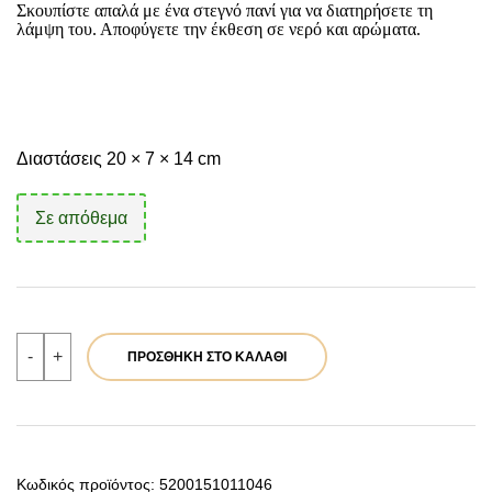
Σκουπίστε απαλά με ένα στεγνό πανί για να διατηρήσετε τη
λάμψη του. Αποφύγετε την έκθεση σε νερό και αρώματα.
Διαστάσεις 20 × 7 × 14 cm
Σε απόθεμα
Verde
-
+
ΠΡΟΣΘΉΚΗ ΣΤΟ ΚΑΛΆΘΙ
Γυναικειο
Αμπιγιε
01-
1939
Ασημι
ποσότητα
Κωδικός προϊόντος:
5200151011046