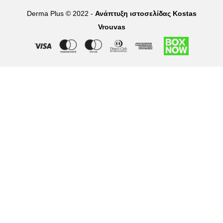
Derma Plus © 2022 -
Ανάπτυξη ιστοσελίδας Kostas
Vrouvas
Right of withdrawal — submit a withdrawal request
×
Withdraw from order
Under EU law, you have the right to withdraw from your online
purchase within 14 days. Please fill in the details below.
Order number
*
Email address
*