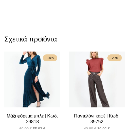
Σχετικά προϊόντα
-20%
-20%
Μάξι φόρεμα μπλε | Κωδ.
Παντελόνι καφέ | Κωδ.
39818
39752
Original
Η
Original
Η
69,90
€
55,92
€
49,90
€
39,92
€