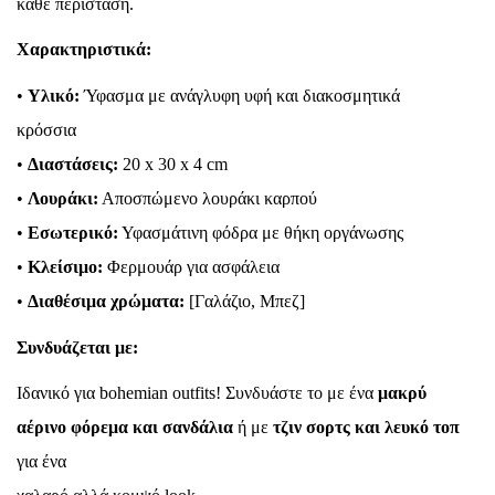
κάθε περίσταση.
Χαρακτηριστικά:
•
Υλικό:
Ύφασμα με ανάγλυφη υφή και διακοσμητικά
κρόσσια
•
Διαστάσεις:
20 x 30 x 4 cm
•
Λουράκι:
Αποσπώμενο λουράκι καρπού
•
Εσωτερικό:
Υφασμάτινη φόδρα με θήκη οργάνωσης
•
Κλείσιμο:
Φερμουάρ για ασφάλεια
•
Διαθέσιμα χρώματα:
[Γαλάζιο, Μπεζ]
Συνδυάζεται με:
Ιδανικό για bohemian outfits! Συνδυάστε το με ένα
μακρύ
αέρινο φόρεμα και σανδάλια
ή με
τζιν σορτς και λευκό τοπ
για ένα