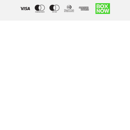
Right of withdrawal — submit a withdrawal request
×
Withdraw from order
Under EU law, you have the right to withdraw from your online
purchase within 14 days. Please fill in the details below.
Order number
*
Email address
*
Your name
*