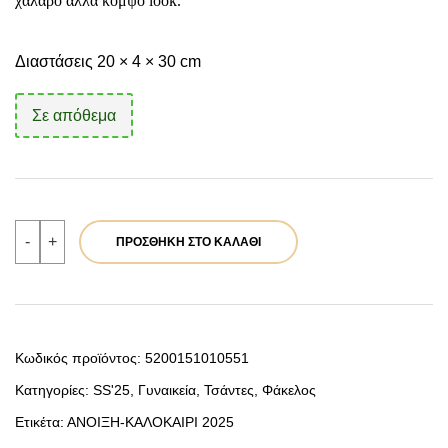
χαλαρό αλλά κομψό look.
Διαστάσεις 20 × 4 × 30 cm
Σε απόθεμα
Verde
-
+
ΠΡΟΣΘΉΚΗ ΣΤΟ ΚΑΛΆΘΙ
Γυναικειο
Αμπιγιε
01-
1917
Βαμβακερο
Ινδιας
Γαλαζιο
Κωδικός προϊόντος:
5200151010551
ποσότητα
Κατηγορίες:
SS'25
,
Γυναικεία
,
Τσάντες
,
Φάκελος
Ετικέτα:
ΑΝΟΙΞΗ-ΚΑΛΟΚΑΙΡΙ 2025