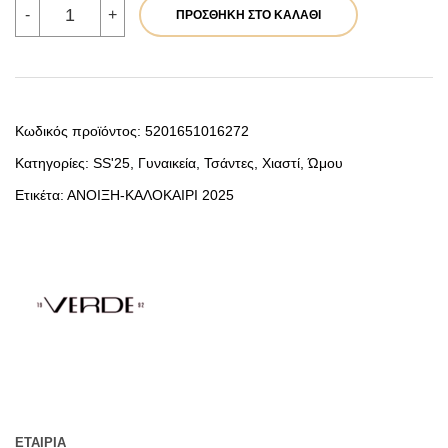
VERDE
-
+
ΠΡΟΣΘΉΚΗ ΣΤΟ ΚΑΛΆΘΙ
ΓΥΝΑΙΚΕΙΑ
ΤΣΑΝΤΑ
ΩΜΟΥ
16-
7738
ΚΟΚΚΙΝΟ
ποσότητα
Κωδικός προϊόντος:
5201651016272
Κατηγορίες:
SS'25
,
Γυναικεία
,
Τσάντες
,
Χιαστί
,
Ώμου
Ετικέτα:
ΑΝΟΙΞΗ-ΚΑΛΟΚΑΙΡΙ 2025
ΕΤΑΙΡΊΑ