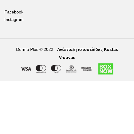
Facebook
Instagram
Derma Plus © 2022 -
Ανάπτυξη ιστοσελίδας Kostas
Vrouvas
Right of withdrawal — submit a withdrawal request
×
Withdraw from order
Under EU law, you have the right to withdraw from your online
purchase within 14 days. Please fill in the details below.