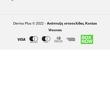
Derma Plus © 2022 -
Ανάπτυξη ιστοσελίδας Kostas
Vrouvas
Right of withdrawal — submit a withdrawal request
×
Withdraw from order
Under EU law, you have the right to withdraw from your online
purchase within 14 days. Please fill in the details below.
Order number
*