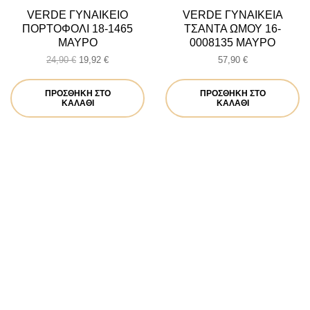
VERDE ΓΥΝΑΙΚΕΙΟ
VERDE ΓΥΝΑΙΚΕΙΑ
ΠΟΡΤΟΦΟΛΙ 18-1465
ΤΣΑΝΤΑ ΩΜΟΥ 16-
ΜΑΥΡΟ
0008135 ΜΑΥΡΟ
Original
Η
24,90
€
19,92
€
57,90
€
price
τρέχουσα
was:
τιμή
ΠΡΟΣΘΉΚΗ ΣΤΟ
ΠΡΟΣΘΉΚΗ ΣΤΟ
24,90 €.
είναι:
ΚΑΛΆΘΙ
ΚΑΛΆΘΙ
19,92 €.