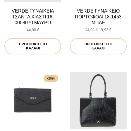
VERDE ΓΥΝΑΙΚΕΙΑ
VERDE ΓΥΝΑΙΚΕΙΟ
ΤΣΑΝΤΑ ΧΙΑΣΤΙ 16-
ΠΟΡΤΟΦΟΛΙ 18-1453
0008070 ΜΑΥΡΟ
ΜΠΛΕ
Original
Η
44,90
€
24,90
€
19,92
€
price
τρέχουσα
was:
τιμή
ΠΡΟΣΘΉΚΗ ΣΤΟ
ΠΡΟΣΘΉΚΗ ΣΤΟ
24,90 €.
είναι:
ΚΑΛΆΘΙ
ΚΑΛΆΘΙ
19,92 €.
-20%