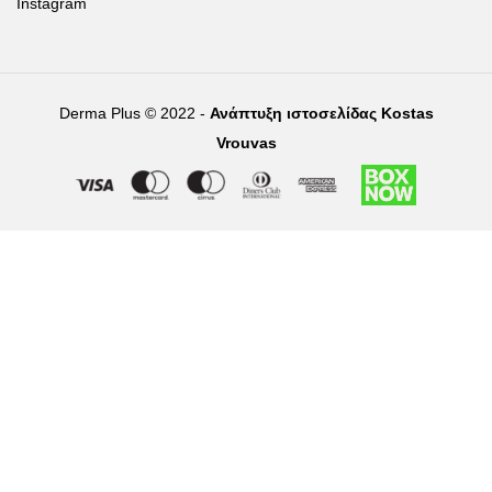
Instagram
Derma Plus © 2022 -
Ανάπτυξη ιστοσελίδας Kostas
Vrouvas
Right of withdrawal — submit a withdrawal request
×
Withdraw from order
Under EU law, you have the right to withdraw from your online
purchase within 14 days. Please fill in the details below.
Order number
*