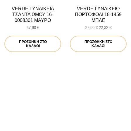
VERDE ΓΥΝΑΙΚΕΙΑ
VERDE ΓΥΝΑΙΚΕΙΟ
ΤΣΑΝΤΑ ΩΜΟΥ 16-
ΠΟΡΤΟΦΟΛΙ 18-1459
0008301 ΜΑΥΡΟ
ΜΠΛΕ
Original
Η
47,90
€
27,90
€
22,32
€
price
τρέχουσα
was:
τιμή
ΠΡΟΣΘΉΚΗ ΣΤΟ
ΠΡΟΣΘΉΚΗ ΣΤΟ
27,90 €.
είναι:
ΚΑΛΆΘΙ
ΚΑΛΆΘΙ
22,32 €.