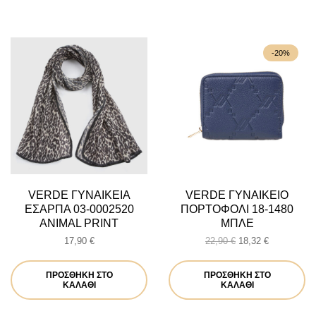
-20%
VERDE ΓΥΝΑΙΚΕΙΑ
VERDE ΓΥΝΑΙΚΕΙΟ
ΕΣΑΡΠΑ 03-0002520
ΠΟΡΤΟΦΟΛΙ 18-1480
ANIMAL PRINT
ΜΠΛΕ
Original
Η
17,90
€
22,90
€
18,32
€
price
τρέχουσα
was:
τιμή
ΠΡΟΣΘΉΚΗ ΣΤΟ
ΠΡΟΣΘΉΚΗ ΣΤΟ
22,90 €.
είναι:
ΚΑΛΆΘΙ
ΚΑΛΆΘΙ
18,32 €.