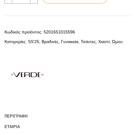
ΤΣΑΝΤΑ
ΧΙΑΣΤΙ
16-
7703
ΓΑΛΑΖΙΟ
ποσότητα
Κωδικός προϊόντος:
5201651015596
Κατηγορίες:
SS'25
,
Βραδινές
,
Γυναικεία
,
Τσάντες
,
Χιαστί
,
Ώμου
ΠΕΡΙΓΡΑΦΉ
ΕΤΑΙΡΊΑ