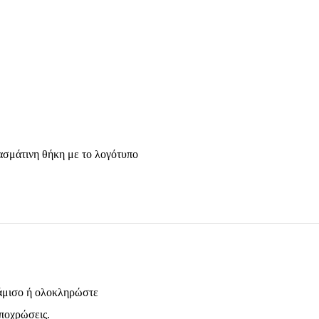
ασμάτινη θήκη με το λογότυπο
υκάμισο ή ολοκληρώστε
αποχρώσεις.