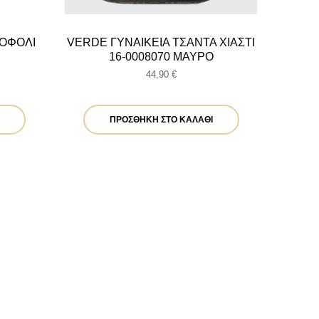
ΤΟΦΟΛΙ
VERDE ΓΥΝΑΙΚΕΙΑ ΤΣΑΝΤΑ ΧΙΑΣΤΙ
16-0008070 ΜΑΥΡΟ
44,90
€
ουσα
:
ΠΡΟΣΘΉΚΗ ΣΤΟ ΚΑΛΆΘΙ
 €.