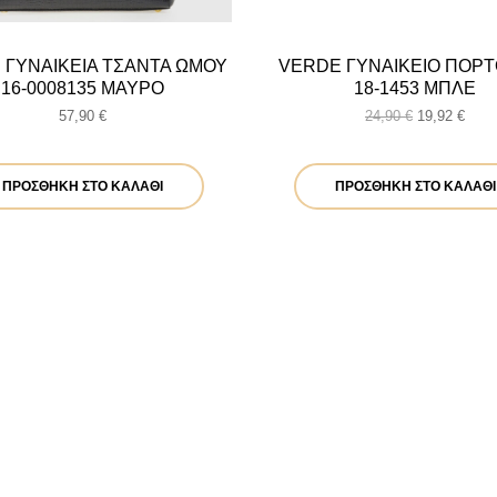
 ΓΥΝΑΙΚΕΙΑ ΤΣΑΝΤΑ ΩΜΟΥ
VERDE ΓΥΝΑΙΚΕΙΟ ΠΟΡ
16-0008135 ΜΑΥΡΟ
18-1453 ΜΠΛΕ
Original
Η
57,90
€
24,90
€
19,92
€
price
τρέχ
was:
τιμή
24,90 €.
είναι
ΠΡΟΣΘΉΚΗ ΣΤΟ ΚΑΛΆΘΙ
ΠΡΟΣΘΉΚΗ ΣΤΟ ΚΑΛΆΘΙ
19,92