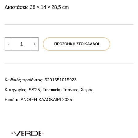
Διαστάσεις 38 × 14 × 28,5 cm
VERDE
-
+
ΠΡΟΣΘΉΚΗ ΣΤΟ ΚΑΛΆΘΙ
ΓΥΝΑΙΚΕΙΑ
ΤΣΑΝΤΑ
ΧΕΙΡΟΣ
16-
7721
ΠΟΛΥΧΡΩΜΟ
ποσότητα
Κωδικός προϊόντος:
5201651015923
Κατηγορίες:
SS'25
,
Γυναικεία
,
Τσάντες
,
Χειρός
Ετικέτα:
ΑΝΟΙΞΗ-ΚΑΛΟΚΑΙΡΙ 2025