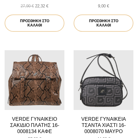
Original
Η
27,90
€
22,32
€
9,00
€
price
τρέχουσα
was:
τιμή
ΠΡΟΣΘΉΚΗ ΣΤΟ
ΠΡΟΣΘΉΚΗ ΣΤΟ
27,90 €.
είναι:
ΚΑΛΆΘΙ
ΚΑΛΆΘΙ
22,32 €.
VERDE ΓΥΝΑΙΚΕΙΟ
VERDE ΓΥΝΑΙΚΕΙΑ
ΣΑΚΙΔΙΟ ΠΛΑΤΗΣ 16-
ΤΣΑΝΤΑ ΧΙΑΣΤΙ 16-
0008134 ΚΑΦΕ
0008070 ΜΑΥΡΟ