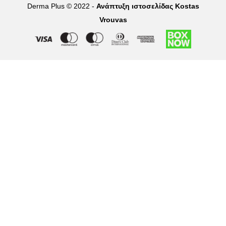
Derma Plus © 2022 -
Ανάπτυξη ιστοσελίδας Kostas
Vrouvas
Right of withdrawal — submit a withdrawal request
×
Withdraw from order
Under EU law, you have the right to withdraw from your online
purchase within 14 days. Please fill in the details below.
Order number
*
Email address
*