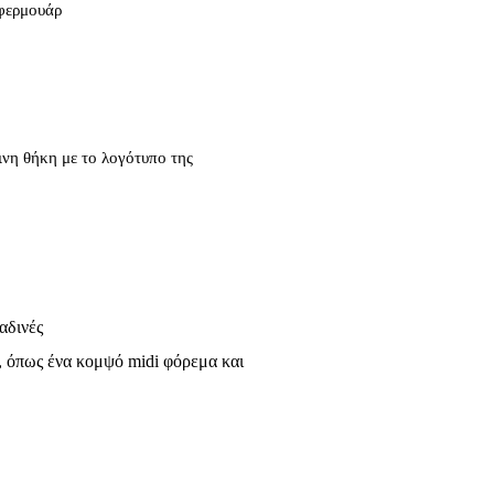
 φερμουάρ
νη θήκη με το λογότυπο της
αδινές
k, όπως ένα κομψό midi φόρεμα και