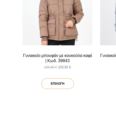
Γυναικείο μπουφάν με κουκούλα καφέ
Γυναικεί
| Κωδ. 39843
Original
Η
129,90
€
103,92
€
price
τρέχουσα
was:
τιμή
Αυτό
129,90 €.
είναι:
ΕΠΙΛΟΓΉ
103,92 €.
το
προϊόν
έχει
πολλαπλές