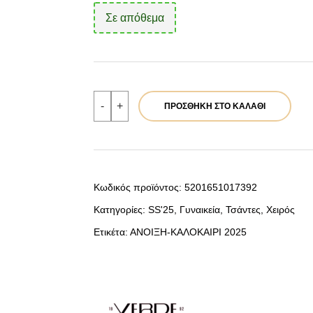
Σε απόθεμα
Verde
-
+
ΠΡΟΣΘΉΚΗ ΣΤΟ ΚΑΛΆΘΙ
Γυναικεια
Τσαντα
Χειρος
16-
7796
Καμηλο
ποσότητα
Κωδικός προϊόντος:
5201651017392
Κατηγορίες:
SS'25
,
Γυναικεία
,
Τσάντες
,
Χειρός
Ετικέτα:
ΑΝΟΙΞΗ-ΚΑΛΟΚΑΙΡΙ 2025