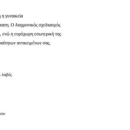
 η γυναικεία
ίσταση. Ο διαχρονικός σχεδιασμός
ας, ενώ η ευρύχωρη εσωτερική της
αίτητων αντικειμένων σας.
 λαβές
μου