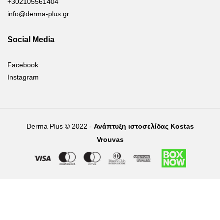
+302105561404
info@derma-plus.gr
Social Media
Facebook
Instagram
Derma Plus © 2022 -
Ανάπτυξη ιστοσελίδας Kostas
Vrouvas
Right of withdrawal — submit a withdrawal request
×
Withdraw from order