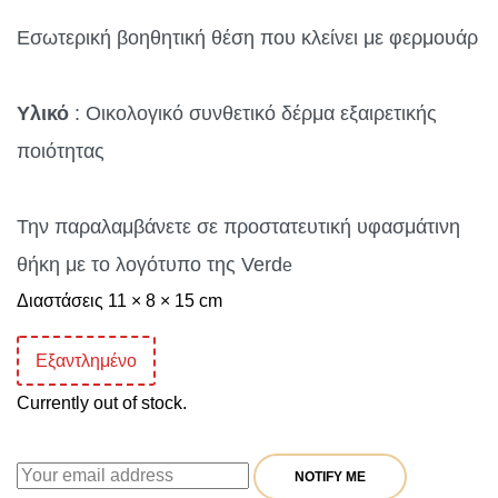
was:
τιμή
Εσωτερική βοηθητική θέση που κλείνει με φερμουάρ
42,90 €.
είναι:
34,32 €.
Υλικό
: Οικολογικό συνθετικό δέρμα εξαιρετικής
ποιότητας
Την παραλαμβάνετε σε προστατευτική υφασμάτινη
θήκη με το λογότυπο της Verd
e
Διαστάσεις 11 × 8 × 15 cm
Εξαντλημένο
Currently out of stock.
NOTIFY ME