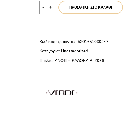
Verde
-
+
ΠΡΟΣΘΉΚΗ ΣΤΟ ΚΑΛΆΘΙ
Γυναικείο
Σακίδιο
Πλάτης
16-
0008344
Μπεζ
ποσότητα
Κωδικός προϊόντος:
5201651030247
Κατηγορία:
Uncategorized
Ετικέτα:
ΑΝΟΙΞΗ-ΚΑΛΟΚΑΙΡΙ 2026