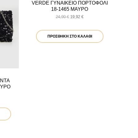
VERDE ΓΥΝΑΙΚΕΙΟ ΠΟΡΤΟΦΟΛΙ
18-1465 ΜΑΥΡΟ
Original
Η
24,90
€
19,92
€
price
τρέχουσα
was:
τιμή
24,90 €.
είναι:
ΠΡΟΣΘΉΚΗ ΣΤΟ ΚΑΛΆΘΙ
19,92 €.
ΑΝΤΑ
ΑΥΡΟ