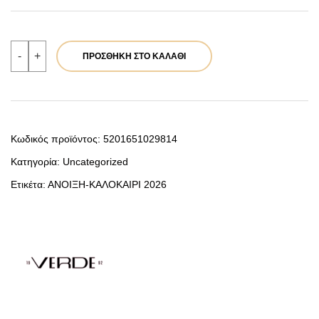
Verde
-
+
ΠΡΟΣΘΉΚΗ ΣΤΟ ΚΑΛΆΘΙ
Γυναικείο
Σακίδιο
Πλάτης
16-
0008330
Κίτρινο
ποσότητα
Κωδικός προϊόντος:
5201651029814
Κατηγορία:
Uncategorized
Ετικέτα:
ΑΝΟΙΞΗ-ΚΑΛΟΚΑΙΡΙ 2026