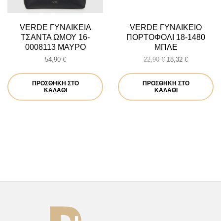
VERDE ΓΥΝΑΙΚΕΙΑ
VERDE ΓΥΝΑΙΚΕΙΟ
ΤΣΑΝΤΑ ΩΜΟΥ 16-
ΠΟΡΤΟΦΟΛΙ 18-1480
0008113 ΜΑΥΡΟ
ΜΠΛΕ
Original
Η
54,90
€
22,90
€
18,32
€
price
τρέχουσα
was:
τιμή
ΠΡΟΣΘΉΚΗ ΣΤΟ
ΠΡΟΣΘΉΚΗ ΣΤΟ
22,90 €.
είναι:
ΚΑΛΆΘΙ
ΚΑΛΆΘΙ
18,32 €.