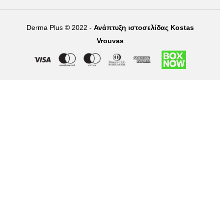
Derma Plus © 2022 -
Ανάπτυξη ιστοσελίδας Kostas
Vrouvas
Right of withdrawal — submit a withdrawal request
×
Withdraw from order
Under EU law, you have the right to withdraw from your online
purchase within 14 days. Please fill in the details below.
Order number
*
Email address
*