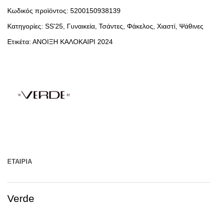
Μπεζ
Κωδικός προϊόντος:
5200150938139
ποσότητα
Κατηγορίες:
SS'25
,
Γυναικεία
,
Τσάντες
,
Φάκελος
,
Χιαστί
,
Ψάθινες
Ετικέτα:
ΑΝΟΙΞΗ ΚΑΛΟΚΑΙΡΙ 2024
ΕΤΑΙΡΊΑ
Verde