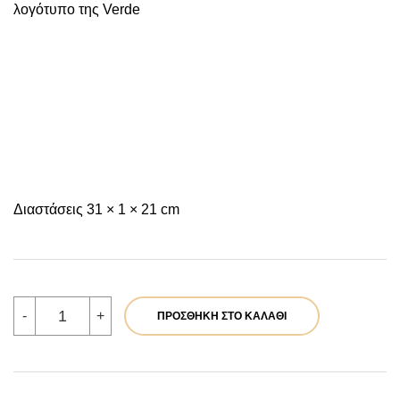
λογότυπο της Verde
Διαστάσεις 31 × 1 × 21 cm
Verde
-
+
ΠΡΟΣΘΉΚΗ ΣΤΟ ΚΑΛΆΘΙ
Γυναικείο
Αμπιγέ
Τσαντάκι
01-
1785
Γιούτα