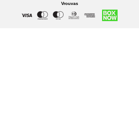
Vrouvas
Right of withdrawal — submit a withdrawal request
×
Withdraw from order
Under EU law, you have the right to withdraw from your online
purchase within 14 days. Please fill in the details below.
Order number
*
Email address
*
Your name
*