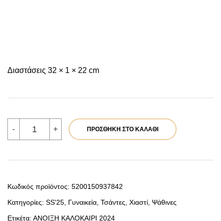
Διαστάσεις 32 × 1 × 22 cm
Verde
-
+
ΠΡΟΣΘΉΚΗ ΣΤΟ ΚΑΛΆΘΙ
Γυναικείο
Αμπιγέ
Τσαντάκι
01-
1767
Γιούτα
Μπλε
Κωδικός προϊόντος:
5200150937842
ποσότητα
Κατηγορίες:
SS'25
,
Γυναικεία
,
Τσάντες
,
Χιαστί
,
Ψάθινες
Ετικέτα:
ΑΝΟΙΞΗ ΚΑΛΟΚΑΙΡΙ 2024