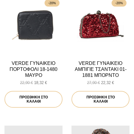
-20%
-20%
VERDE ΓΥΝΑΙΚΕΙΟ
VERDE ΓΥΝΑΙΚΕΙΟ
ΠΟΡΤΟΦΟΛΙ 18-1480
ΑΜΠΙΓΙΕ ΤΣΑΝΤΑΚΙ 01-
ΜΑΥΡΟ
1881 ΜΠΟΡΝΤΟ
Original
Η
Original
Η
22,90
€
18,32
€
27,90
€
22,32
€
price
τρέχουσα
price
τρέχουσα
was:
τιμή
was:
τιμή
ΠΡΟΣΘΉΚΗ ΣΤΟ
ΠΡΟΣΘΉΚΗ ΣΤΟ
22,90 €.
είναι:
27,90 €.
είναι:
ΚΑΛΆΘΙ
ΚΑΛΆΘΙ
18,32 €.
22,32 €.