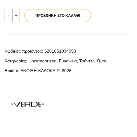
Verde
-
+
ΠΡΟΣΘΉΚΗ ΣΤΟ ΚΑΛΆΘΙ
Γυναικεία
Τσάντα
Ώμου
16-
0008567
Εκρού
ποσότητα
Κωδικός προϊόντος:
5201651034993
Κατηγορίες:
Uncategorized
,
Γυναικεία
,
Τσάντες
,
Ώμου
Ετικέτα:
ΑΝΟΙΞΗ-ΚΑΛΟΚΑΙΡΙ 2026