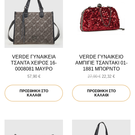
VERDE ΓΥΝΑΙΚΕΙΑ
VERDE ΓΥΝΑΙΚΕΙΟ
ΤΣΑΝΤΑ ΧΕΙΡΟΣ 16-
ΑΜΠΙΓΙΕ ΤΣΑΝΤΑΚΙ 01-
0008081 ΜΑΥΡΟ
1881 ΜΠΟΡΝΤΟ
Original
Η
57,90
€
27,90
€
22,32
€
price
τρέχουσα
was:
τιμή
ΠΡΟΣΘΉΚΗ ΣΤΟ
ΠΡΟΣΘΉΚΗ ΣΤΟ
27,90 €.
είναι:
ΚΑΛΆΘΙ
ΚΑΛΆΘΙ
22,32 €.