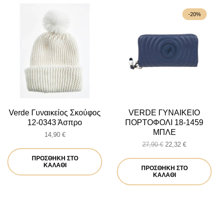
-20%
Verde Γυναικείος Σκούφος
VERDE ΓΥΝΑΙΚΕΙΟ
12-0343 Άσπρο
ΠΟΡΤΟΦΟΛΙ 18-1459
ΜΠΛΕ
14,90
€
Original
Η
27,90
€
22,32
€
price
τρέχουσα
ΠΡΟΣΘΉΚΗ ΣΤΟ
was:
τιμή
ΚΑΛΆΘΙ
ΠΡΟΣΘΉΚΗ ΣΤΟ
27,90 €.
είναι:
ΚΑΛΆΘΙ
22,32 €.