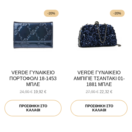
-20%
-20%
VERDE ΓΥΝΑΙΚΕΙΟ
VERDE ΓΥΝΑΙΚΕΙΟ
ΠΟΡΤΟΦΟΛΙ 18-1453
ΑΜΠΙΓΙΕ ΤΣΑΝΤΑΚΙ 01-
ΜΠΛΕ
1881 ΜΠΛΕ
Original
Η
Original
Η
24,90
€
19,92
€
27,90
€
22,32
€
price
τρέχουσα
price
τρέχουσα
was:
τιμή
was:
τιμή
ΠΡΟΣΘΉΚΗ ΣΤΟ
ΠΡΟΣΘΉΚΗ ΣΤΟ
24,90 €.
είναι:
27,90 €.
είναι:
ΚΑΛΆΘΙ
ΚΑΛΆΘΙ
19,92 €.
22,32 €.