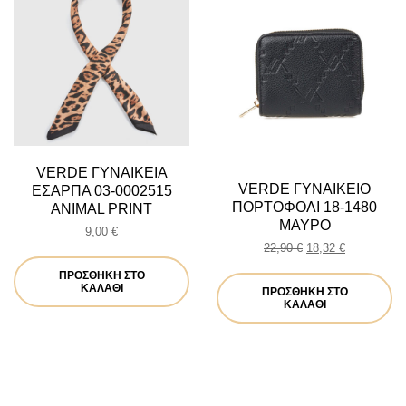
VERDE ΓΥΝΑΙΚΕΙΑ
VERDE ΓΥΝΑΙΚΕΙΟ
ΕΣΑΡΠΑ 03-0002515
ΠΟΡΤΟΦΟΛΙ 18-1480
ANIMAL PRINT
ΜΑΥΡΟ
9,00
€
Original
Η
22,90
€
18,32
€
price
τρέχουσα
ΠΡΟΣΘΉΚΗ ΣΤΟ
was:
τιμή
ΚΑΛΆΘΙ
ΠΡΟΣΘΉΚΗ ΣΤΟ
22,90 €.
είναι:
ΚΑΛΆΘΙ
18,32 €.