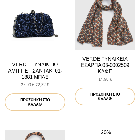
VERDE ΓΥΝΑΙΚΕΙΑ
VERDE ΓΥΝΑΙΚΕΙΟ
ΕΣΑΡΠΑ 03-0002509
ΑΜΠΙΓΙΕ ΤΣΑΝΤΑΚΙ 01-
ΚΑΦΕ
1881 ΜΠΛΕ
14,90
€
Original
Η
27,90
€
22,32
€
price
τρέχουσα
ΠΡΟΣΘΉΚΗ ΣΤΟ
was:
τιμή
ΚΑΛΆΘΙ
ΠΡΟΣΘΉΚΗ ΣΤΟ
27,90 €.
είναι:
ΚΑΛΆΘΙ
22,32 €.
-20%