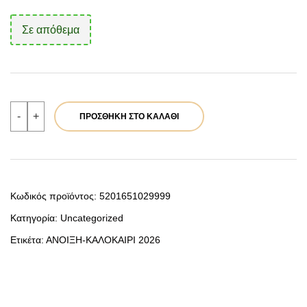
Σε απόθεμα
Verde
-
+
ΠΡΟΣΘΉΚΗ ΣΤΟ ΚΑΛΆΘΙ
Γυναικεία
Τσάντα
Ώμου
16-
0008335
Γκρι
ποσότητα
Κωδικός προϊόντος:
5201651029999
Κατηγορία:
Uncategorized
Ετικέτα:
ΑΝΟΙΞΗ-ΚΑΛΟΚΑΙΡΙ 2026