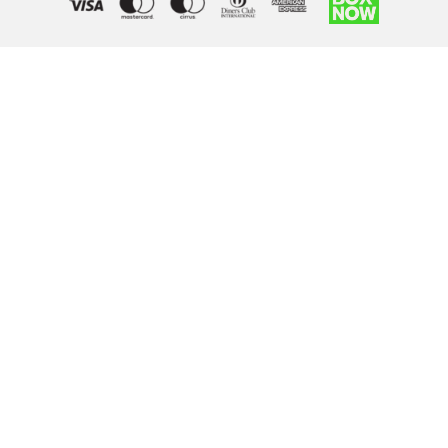
Right of withdrawal — submit a withdrawal request
×
Withdraw from order
Under EU law, you have the right to withdraw from your online
purchase within 14 days. Please fill in the details below.
Order number
*
Email address
*
Your name
*
Reason for withdrawal
(optional)