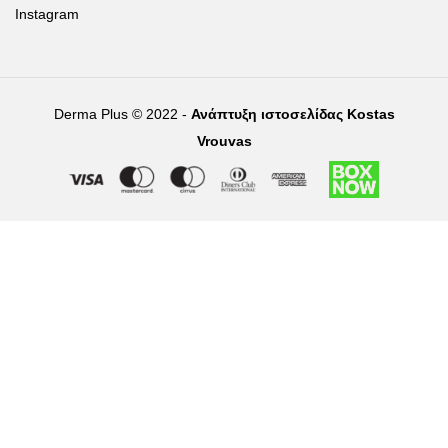
Instagram
Derma Plus © 2022 -
Ανάπτυξη ιστοσελίδας Kostas
Vrouvas
Right of withdrawal — submit a withdrawal request
×
Withdraw from order
Under EU law, you have the right to withdraw from your online
purchase within 14 days. Please fill in the details below.
Order number
*