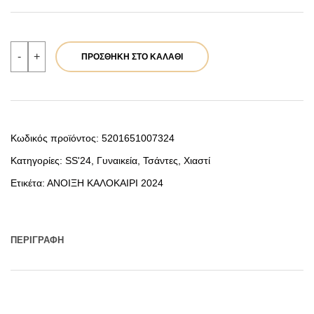
Verde
-
+
ΠΡΟΣΘΉΚΗ ΣΤΟ ΚΑΛΆΘΙ
Γυναικεία
Τσάντα
Χιαστί
16-
7394
Μπλε
ποσότητα
Κωδικός προϊόντος:
5201651007324
Κατηγορίες:
SS'24
,
Γυναικεία
,
Τσάντες
,
Χιαστί
Ετικέτα:
ΑΝΟΙΞΗ ΚΑΛΟΚΑΙΡΙ 2024
ΠΕΡΙΓΡΑΦΉ