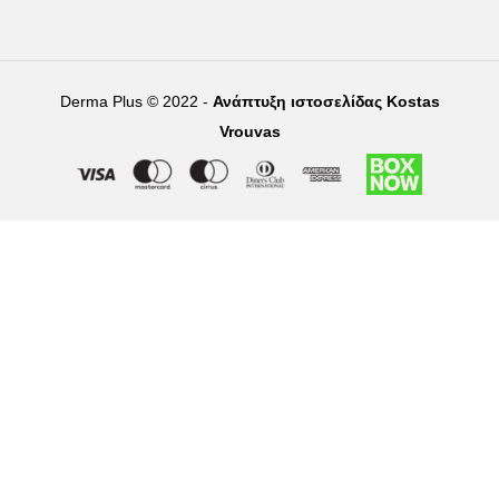
Derma Plus © 2022 -
Ανάπτυξη ιστοσελίδας Kostas
Vrouvas
Right of withdrawal — submit a withdrawal request
×
Withdraw from order
Under EU law, you have the right to withdraw from your online
purchase within 14 days. Please fill in the details below.
Order number
*