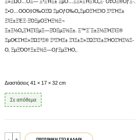
Ξ»ΞΏΟ…ΟΞ― Ξ³ΞΉΞ± ΞµΟ…Ξ­Ξ»ΞΉΞΊΟ„Ξ· Ο‡ΟΞ®ΟƒΞ·.
Ξ•Ο…ΟΟΟ‡Ο‰ΟΞΏ ΞµΟƒΟ‰Ο„ΞµΟΞΉΞΊΟ Ξ³ΞΉΞ±
ΞΊΞ±ΞΈΞ·ΞΌΞµΟΞΉΞ½Ξ¬
Ξ±Ξ½Ο„ΞΉΞΊΞµΞ―ΞΌΞµΞ½Ξ±. Ξ™Ξ΄Ξ±Ξ½ΞΉΞΊΞ®
ΞµΟ€ΞΉΞ»ΞΏΞ³Ξ® Ξ³ΞΉΞ± ΞΊΞ±Ξ»ΞΏΞΊΞ±ΞΉΟΞΉΞ½Ξ­
Ο‚ ΞµΞΌΟ†Ξ±Ξ½Ξ―ΟƒΞµΞΉΟ‚.
Διαστάσεις 41 × 17 × 32 cm
Σε απόθεμα
Verde
-
+
ΠΡΟΣΘΉΚΗ ΣΤΟ ΚΑΛΆΘΙ