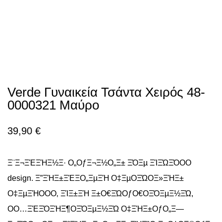
Verde Γυναικεία Τσάντα Χειρός 48-
0000321 Μαύρο
39,90
€
Ξ¨Ξ¬ΞΈΞΉΞ½Ξ· Ο„ΟƒΞ¬Ξ½Ο„Ξ± ΞΌΞµ ΞΊΞΏΞΌΟΟ
design. Ξ”ΞΉΞ±ΞΈΞ­Ο„ΞµΞΉ Ο‡ΞµΟΞΏΟΞ»ΞΉΞ±
Ο‡ΞµΞΉΟΟΟ‚ ΞΊΞ±ΞΉ Ξ±Ο€ΞΏΟƒΟ€ΟΞΌΞµΞ½ΞΏ,
ΟΟ…ΞΈΞΌΞΉΞ¶ΟΞΌΞµΞ½ΞΏ Ο‡ΞΉΞ±ΟƒΟ„Ξ―