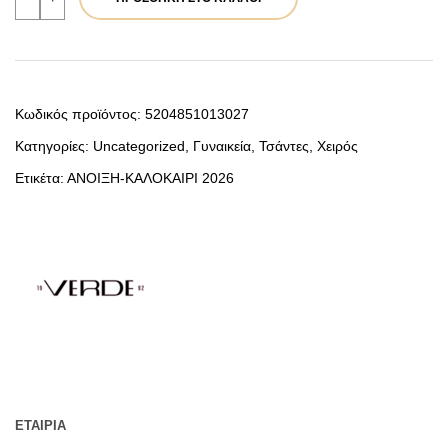
Γυναικεία
Τσάντα
Χειρός
48-
0000321
Μαύρο
ποσότητα
Κωδικός προϊόντος:
5204851013027
Κατηγορίες:
Uncategorized
,
Γυναικεία
,
Τσάντες
,
Χειρός
Ετικέτα:
ΑΝΟΙΞΗ-ΚΑΛΟΚΑΙΡΙ 2026
ΕΤΑΙΡΊΑ