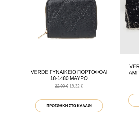
VER
VERDE ΓΥΝΑΙΚΕΙΟ ΠΟΡΤΟΦΟΛΙ
ΑΜΠ
18-1480 ΜΑΥΡΟ
Original
Η
22,90
€
18,32
€
price
τρέχουσα
was:
τιμή
22,90 €.
είναι:
ΠΡΟΣΘΉΚΗ ΣΤΟ ΚΑΛΆΘΙ
18,32 €.