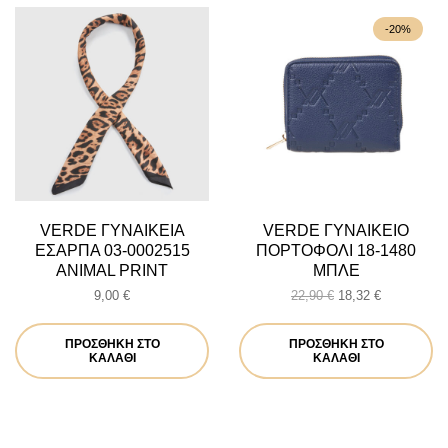
-20%
VERDE ΓΥΝΑΙΚΕΙΑ
VERDE ΓΥΝΑΙΚΕΙΟ
ΕΣΑΡΠΑ 03-0002515
ΠΟΡΤΟΦΟΛΙ 18-1480
ANIMAL PRINT
ΜΠΛΕ
Original
Η
9,00
€
22,90
€
18,32
€
price
τρέχουσα
was:
τιμή
ΠΡΟΣΘΉΚΗ ΣΤΟ
ΠΡΟΣΘΉΚΗ ΣΤΟ
22,90 €.
είναι:
ΚΑΛΆΘΙ
ΚΑΛΆΘΙ
18,32 €.