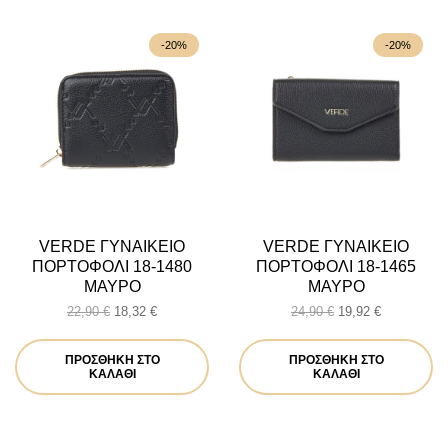
-20%
-20%
VERDE ΓΥΝΑΙΚΕΙΟ
VERDE ΓΥΝΑΙΚΕΙΟ
ΠΟΡΤΟΦΟΛΙ 18-1480
ΠΟΡΤΟΦΟΛΙ 18-1465
ΜΑΥΡΟ
ΜΑΥΡΟ
Original
Η
Original
Η
22,90
€
18,32
€
24,90
€
19,92
€
price
τρέχουσα
price
τρέχουσα
was:
τιμή
was:
τιμή
ΠΡΟΣΘΉΚΗ ΣΤΟ
ΠΡΟΣΘΉΚΗ ΣΤΟ
22,90 €.
είναι:
24,90 €.
είναι:
ΚΑΛΆΘΙ
ΚΑΛΆΘΙ
18,32 €.
19,92 €.