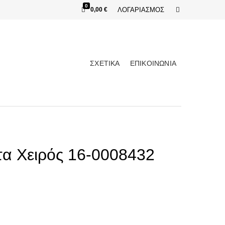
0
E
0,00
€
ΛΟΓΑΡΙΑΣΜΟΣ
x
p
a
n
d
s
e
ΣΧΕΤΙΚΑ
ΕΠΙΚΟΙΝΩΝΙΑ
a
r
c
h
f
o
r
m
τα Χειρός 16-0008432