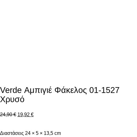
Verde Αμπιγιέ Φάκελος 01-1527
Χρυσό
Original
Η
24,90
€
19,92
€
price
τρέχουσα
Διαστάσεις 24 × 5 × 13,5 cm
was:
τιμή