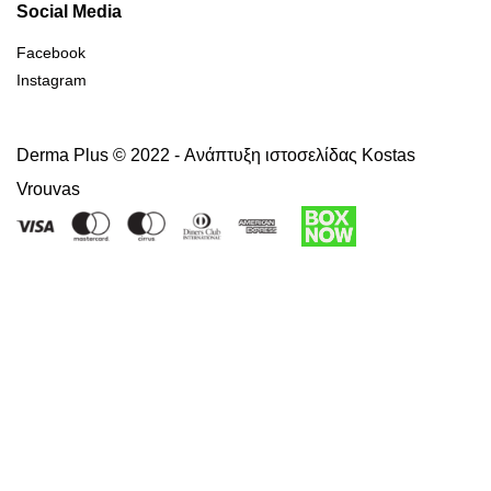
Social Media
Facebook
Instagram
Derma Plus © 2022 -
Ανάπτυξη ιστοσελίδας Kostas
Vrouvas
Right of withdrawal — submit a withdrawal request
×
Withdraw from order
Under EU law, you have the right to withdraw from your online
purchase within 14 days. Please fill in the details below.