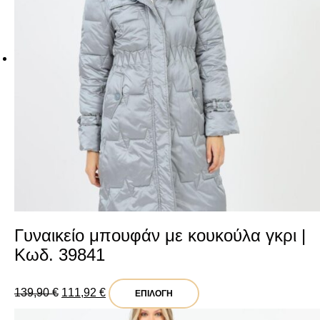
Γυναικείο μπουφάν με κουκούλα γκρι |
Κωδ. 39841
Original
Η
Αυτό
139,90
€
111,92
€
ΕΠΙΛΟΓΉ
price
τρέχουσα
το