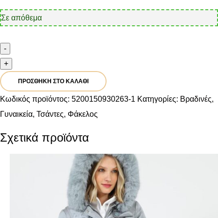
24,90 €.
είναι:
Σε απόθεμα
19,92 €.
-
Verde
+
Αμπιγιέ
Φάκελος
ΠΡΟΣΘΉΚΗ ΣΤΟ ΚΑΛΆΘΙ
01-
1527
Κωδικός προϊόντος:
5200150930263-1
Κατηγορίες:
Βραδινές
,
Χρυσό
ποσότητα
Γυναικεία
,
Τσάντες
,
Φάκελος
Σχετικά προϊόντα