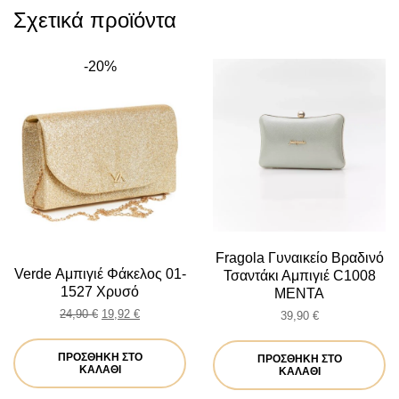
Σχετικά προϊόντα
-20%
Fragola Γυναικείο Βραδινό
Verde Αμπιγιέ Φάκελος 01-
Τσαντάκι Αμπιγιέ C1008
1527 Χρυσό
ΜΕΝΤΑ
Original
Η
24,90
€
19,92
€
39,90
€
price
τρέχουσα
was:
τιμή
ΠΡΟΣΘΉΚΗ ΣΤΟ
ΠΡΟΣΘΉΚΗ ΣΤΟ
24,90 €.
είναι:
ΚΑΛΆΘΙ
ΚΑΛΆΘΙ
19,92 €.