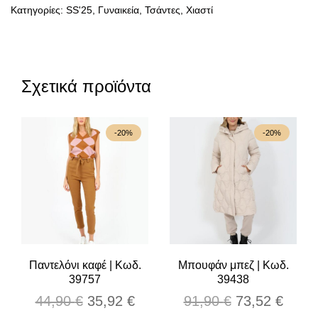
Κατηγορίες:
SS'25
,
Γυναικεία
,
Τσάντες
,
Χιαστί
Σχετικά προϊόντα
-20%
-20%
Παντελόνι καφέ | Κωδ.
Μπουφάν μπεζ | Κωδ.
39757
39438
Original
Η
Original
Η
44,90
€
35,92
€
91,90
€
73,52
€