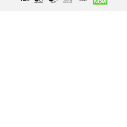
Right of withdrawal — submit a withdrawal request
×
Withdraw from order
Under EU law, you have the right to withdraw from your online
purchase within 14 days. Please fill in the details below.
Order number
*
Email address
*
Your name
*
Reason for withdrawal
(optional)