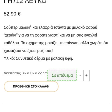
FH712 ΛΕΥΚΟ
52,90
€
Σούπερ μαλακή και ελαφριά τσάντα με μαλακό φαρδύ
“χεράκι” για να τη φοράτε χιαστί και να μη σας ενοχλεί
καθόλου. Το σχήμα της μοιάζει με croissant αλλά χωράει ότι
χρειάζεται να έχετε μαζί σας!
Υλικό: Συνθετικό δέρμα με μαλακή υφή.
Fragola
Διαστάσεις 36 × 16 × 22 cm
Σε απόθεμα
-
+
Γυναικεία
Τσάντα
Χιαστί
ΠΡΟΣΘΉΚΗ ΣΤΟ ΚΑΛΆΘΙ
FH712
ΛΕΥΚΟ
ποσότητα