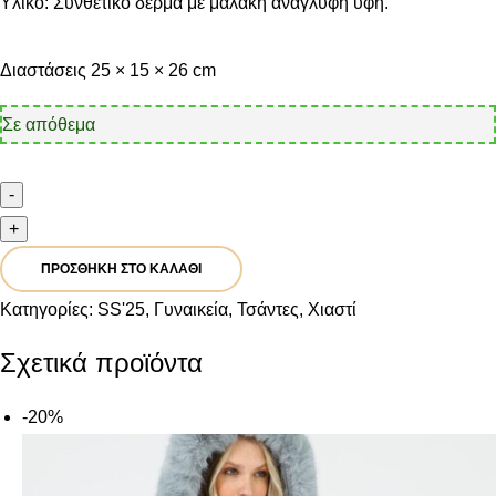
Υλικό: Συνθετικό δέρμα με μαλακή ανάγλυφη υφή.
Διαστάσεις 25 × 15 × 26 cm
Σε απόθεμα
-
Fragola
+
Γυναικεία
Τσάντα
ΠΡΟΣΘΉΚΗ ΣΤΟ ΚΑΛΆΘΙ
Χιαστί
FH703
Κατηγορίες:
SS'25
,
Γυναικεία
,
Τσάντες
,
Χιαστί
ΙΒΟΥΑΡ
ποσότητα
Σχετικά προϊόντα
-20%