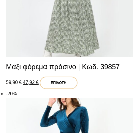
επιλεγούν
στη
σελίδα
του
προϊόντος
Μάξι φόρεμα πράσινο | Κωδ. 39857
Original
Η
Αυτό
59,90
€
47,92
€
ΕΠΙΛΟΓΉ
price
τρέχουσα
το
-20%
was:
τιμή
προϊόν
59,90 €.
είναι:
έχει
47,92 €.
πολλαπλές
παραλλαγές.