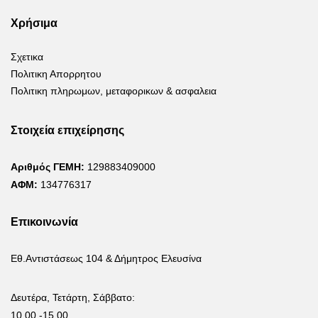
του
του
Χρήσιμα
προϊόντος
προϊόν
Σχετικα
Πολιτικη Απορρητου
Πολιτικη πληρωμων, μεταφορικων & ασφαλεια
Στοιχεία επιχείρησης
Αριθμός ΓΕΜΗ:
129883409000
ΑΦΜ:
134776317
Επικοινωνία
Εθ.Αντιστάσεως 104 & Δήμητρος Ελευσίνα
Δευτέρα, Τετάρτη, Σάββατο:
10.00 -15.00