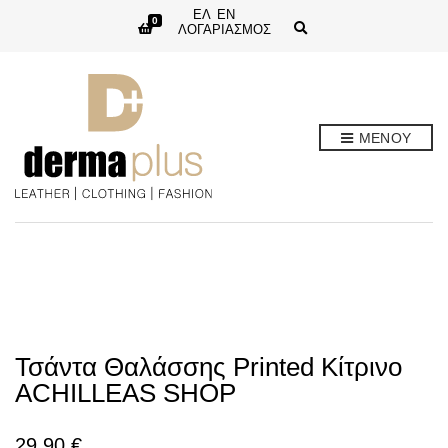
ΕΛ
EN
0
E
ΛΟΓΑΡΙΑΣΜΟΣ
x
p
a
n
d
s
e
ΜΕΝΟΥ
a
r
c
h
f
o
r
m
Τσάντα Θαλάσσης Printed Κίτρινο
ACHILLEAS SHOP
29,90
€