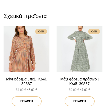
Σχετικά προϊόντα
-20%
-20%
Μίνι φόρεμα μπεζ | Κωδ.
Μάξι φόρεμα πράσινο |
39867
Κωδ. 39857
Original
Η
Original
Η
54,90
€
43,92
€
59,90
€
47,92
€
price
τρέχουσα
price
τρέχουσα
was:
τιμή
Αυτό
was:
τιμή
Αυτό
ΕΠΙΛΟΓΉ
ΕΠΙΛΟΓΉ
54,90 €.
είναι:
59,90 €.
είναι: