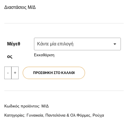
price
τρέχουσα
Διαστάσεις Μ/Δ
was:
τιμή
39,90 €.
είναι:
31,92 €.
Μέγεθ
Εκκαθάριση
Ος
Παντελόνι
-
+
ΠΡΟΣΘΉΚΗ ΣΤΟ ΚΑΛΆΘΙ
πράσινο
|
Κωδ.
39768
ποσότητα
Κωδικός προϊόντος:
Μ/Δ
Κατηγορίες:
Γυναικεία
,
Παντελόνια & Ολ.Φόρμες
,
Ρούχα