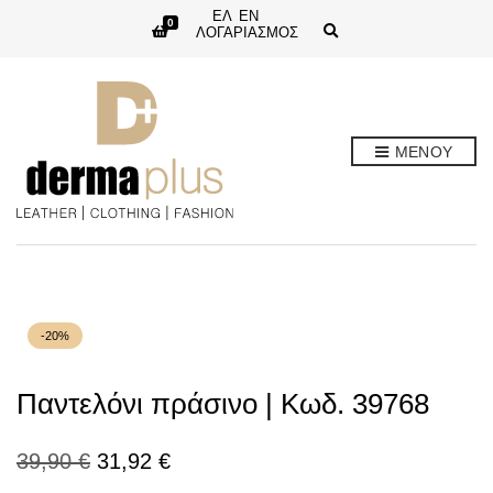
ΕΛ
EN
0
E
ΛΟΓΑΡΙΑΣΜΟΣ
x
p
a
n
d
s
e
ΜΕΝΟΥ
a
r
c
h
f
o
r
m
-20%
Παντελόνι πράσινο | Κωδ. 39768
Original
Η
39,90
€
31,92
€