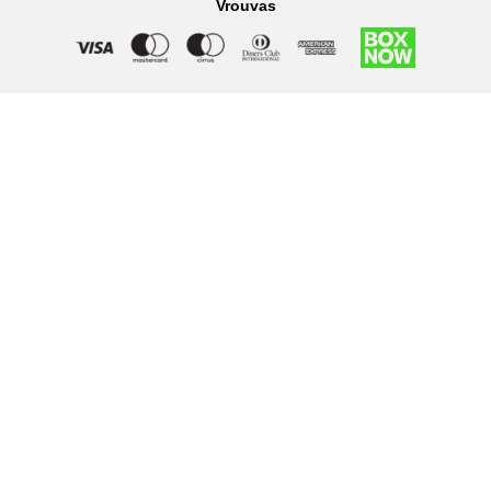
Vrouvas
Right of withdrawal — submit a withdrawal request
×
Withdraw from order
Under EU law, you have the right to withdraw from your online
purchase within 14 days. Please fill in the details below.
Order number
*
Email address
*
Your name
*