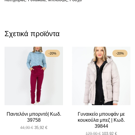
Σχετικά προϊόντα
-20%
-20%
Παντελόνι μπορντό| Κωδ.
Γυναικείο μπουφάν με
39758
κουκούλα μπεζ | Κωδ.
39844
Original
Η
44,90
€
35,92
€
price
τρέχουσα
Original
Η
129,90
€
103,92
€