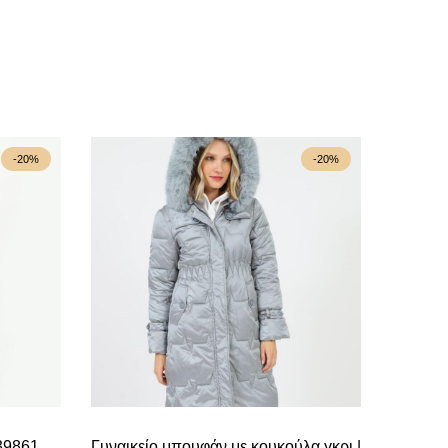
-20%
-20%
 39861
Γυναικείο μπουφάν με κουκούλα γκρι |