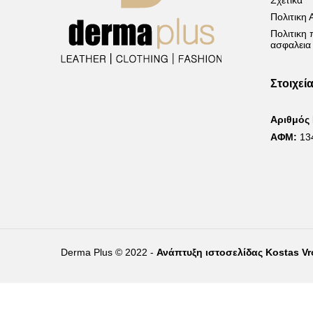
Σχετικα
Πολιτικη
Πολιτικη
ασφαλεια
Στοιχεί
Αριθμός
ΑΦΜ:
13
Derma Plus © 2022 -
Ανάπτυξη ιστοσελίδας Kostas V
Right of withdrawal — submit a withdrawal request