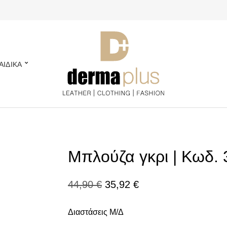
ΑΙΔΙΚΑ
Μπλούζα γκρι | Κωδ.
Original
Η
44,90
€
35,92
€
price
τρέχουσα
Διαστάσεις Μ/Δ
was:
τιμή