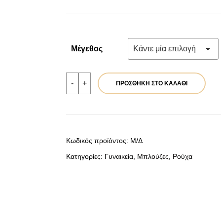
44,90 €.
είναι:
35,92 €.
Μέγεθος
Μπλούζα
-
+
ΠΡΟΣΘΉΚΗ ΣΤΟ ΚΑΛΆΘΙ
γκρι
|
Κωδ.
39797
ποσότητα
Κωδικός προϊόντος:
Μ/Δ
Κατηγορίες:
Γυναικεία
,
Μπλούζες
,
Ρούχα