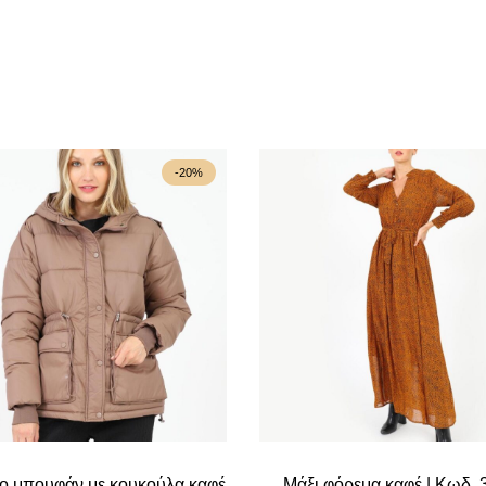
-20%
ίο μπουφάν με κουκούλα καφέ
Μάξι φόρεμα καφέ | Κωδ.