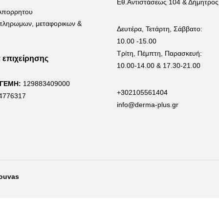
Εθ.Αντιστάσεως 104 & Δήμητρος
 Απορρητου
 πληρωμων, μεταφορικων &
Δευτέρα, Τετάρτη, Σάββατο:
10.00 -15.00
Τρίτη, Πέμπτη, Παρασκευή:
α επιχείρησης
10.00-14.00 & 17.30-21.00
 ΓΕΜΗ:
129883409000
+302105561404
4776317
info@derma-plus.gr
rouvas