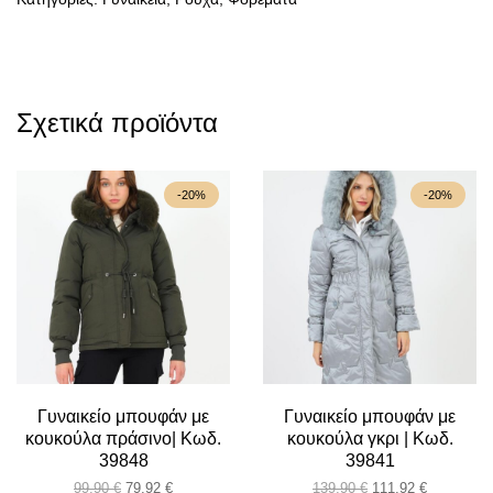
Σχετικά προϊόντα
-20%
-20%
Γυναικείο μπουφάν με
Γυναικείο μπουφάν με
κουκούλα πράσινο| Κωδ.
κουκούλα γκρι | Κωδ.
39848
39841
Original
Η
Original
Η
99,90
€
79,92
€
139,90
€
111,92
€