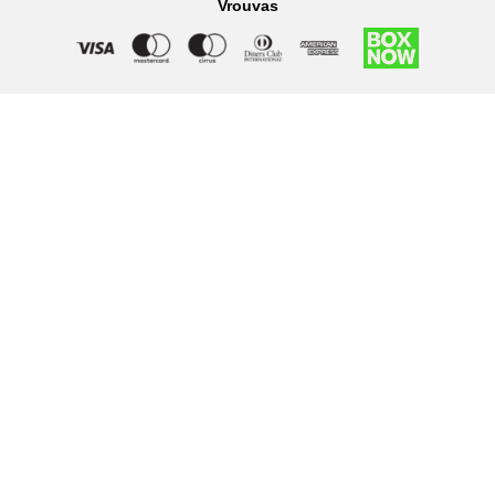
Vrouvas
Right of withdrawal — submit a withdrawal request
×
Withdraw from order
Under EU law, you have the right to withdraw from your online
purchase within 14 days. Please fill in the details below.
Order number
*
Email address
*
Your name
*