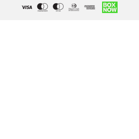
Right of withdrawal — submit a withdrawal request
×
Withdraw from order
Under EU law, you have the right to withdraw from your online
purchase within 14 days. Please fill in the details below.
Order number
*
Email address
*
Your name
*