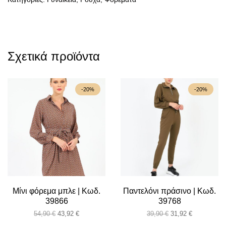
Σχετικά προϊόντα
-20%
-20%
Μίνι φόρεμα μπλε | Κωδ.
Παντελόνι πράσινο | Κωδ.
39866
39768
Original
Η
Original
Η
54,90
€
43,92
€
39,90
€
31,92
€
price
τρέχουσα
price
τρέχουσα