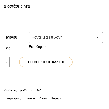
price
τρέχουσα
Διαστάσεις Μ/Δ
was:
τιμή
59,90 €.
είναι:
47,92 €.
Μέγεθ
Εκκαθάριση
Ος
Μάξι
-
+
ΠΡΟΣΘΉΚΗ ΣΤΟ ΚΑΛΆΘΙ
φόρεμα
πράσινο
|
Κωδ.
39857
ποσότητα
Κωδικός προϊόντος:
Μ/Δ
Κατηγορίες:
Γυναικεία
,
Ρούχα
,
Φορέματα