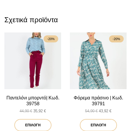
Σχετικά προϊόντα
-20%
-20%
Παντελόνι μπορντό| Κωδ.
Φόρεμα πράσινο | Κωδ.
39758
39791
Original
Η
Original
Η
44,90
€
35,92
€
54,90
€
43,92
€
price
τρέχουσα
price
τρέχουσα
was:
τιμή
Αυτό
was:
τιμή
Αυτό
ΕΠΙΛΟΓΉ
ΕΠΙΛΟΓΉ
44,90 €.
είναι:
54,90 €.
είναι: