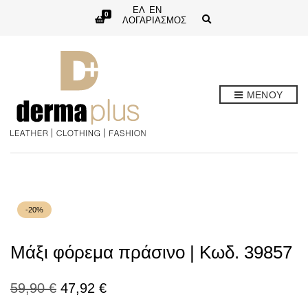
ΕΛ
EN
0
E
ΛΟΓΑΡΙΑΣΜΟΣ
x
p
a
n
d
s
e
ΜΕΝΟΥ
a
r
c
h
f
o
r
m
-20%
Μάξι φόρεμα πράσινο | Κωδ. 39857
Original
Η
59,90
€
47,92
€