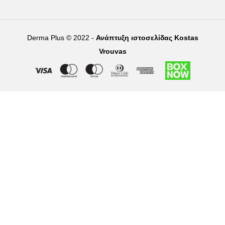
Derma Plus © 2022 -
Ανάπτυξη ιστοσελίδας Kostas
Vrouvas
Right of withdrawal — submit a withdrawal request
×
Withdraw from order
Under EU law, you have the right to withdraw from your online
purchase within 14 days. Please fill in the details below.
Order number
*