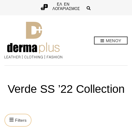
ΕΛ
EN
0
E
ΛΟΓΑΡΙΑΣΜΟΣ
x
p
a
n
d
s
e
ΜΕΝΟΥ
a
r
c
h
f
o
r
m
Verde SS ’22 Collection
Filters