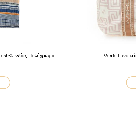
on 50% Ινδίας Πολύχρωμο
Verde Γυναικε
ουσα
 €.