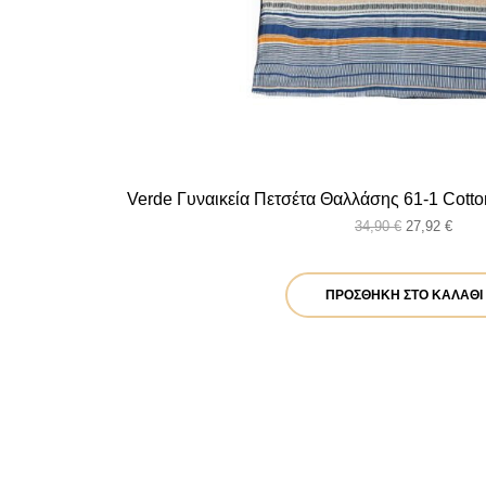
Verde Γυναικεία Πετσέτα Θαλλάσης 61-1 Cott
Original
Η
34,90
€
27,92
€
price
τρέχ
was:
τιμή
34,90 €.
είναι:
ΠΡΟΣΘΉΚΗ ΣΤΟ ΚΑΛΆΘΙ
27,92