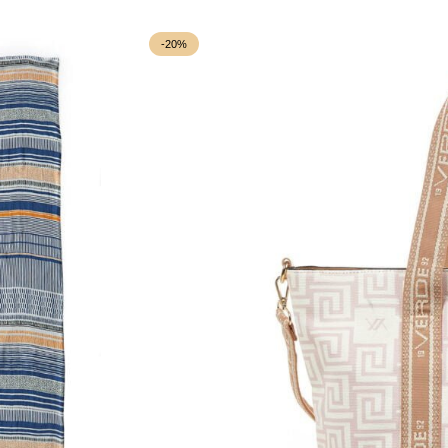
by
latest
-20%